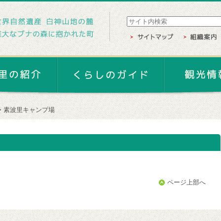
素波里キャンプ場
ページ上部へ