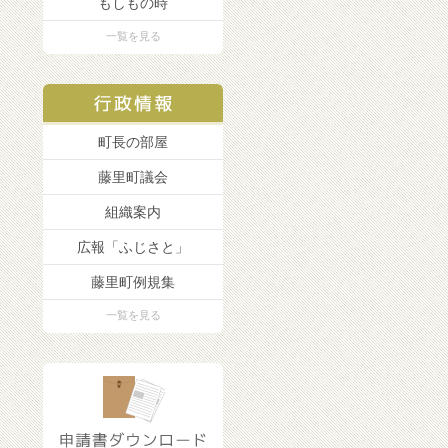
もしもの時
一覧を見る
町長の部屋
藤里町議会
組織案内
広報「ふじさと」
藤里町例規集
一覧を見る