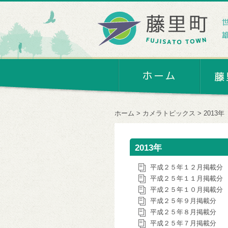
ホーム
カメラトピックス
2013年
2013年
平成２５年１２月掲載分
平成２５年１１月掲載分
平成２５年１０月掲載分
平成２５年９月掲載分
平成２５年８月掲載分
平成２５年７月掲載分