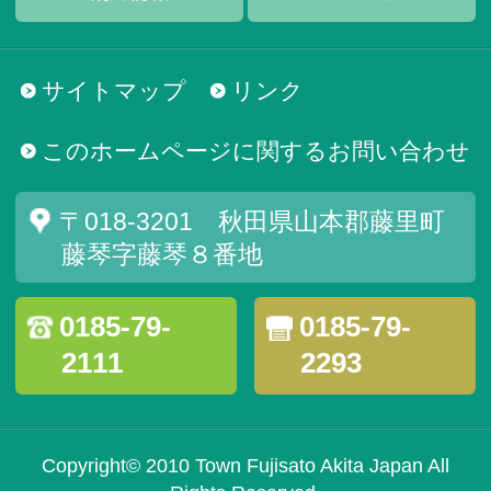
サイトマップ
リンク
このホームページに関するお問い合わせ
〒018-3201 秋田県山本郡藤里町
藤琴字藤琴８番地
0185-79-
0185-79-
2111
2293
Copyright© 2010 Town Fujisato Akita Japan All