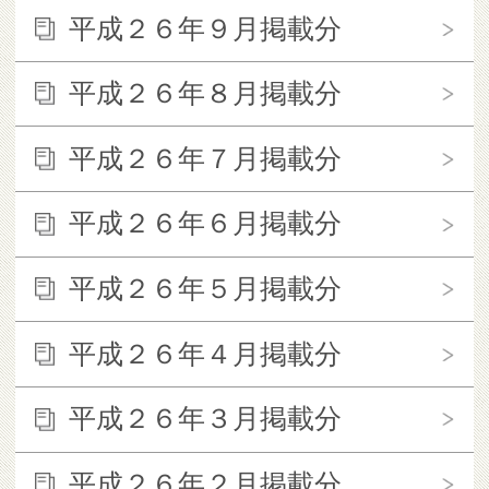
平成２６年９月掲載分
平成２６年８月掲載分
平成２６年７月掲載分
平成２６年６月掲載分
平成２６年５月掲載分
平成２６年４月掲載分
平成２６年３月掲載分
平成２６年２月掲載分