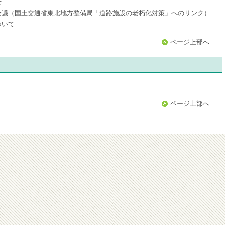
せ
会議（国土交通省東北地方整備局「道路施設の老朽化対策」へのリンク）
ついて
ページ上部へ
ページ上部へ