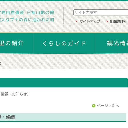
路
路情報（お知らせ）
ページ上部へ
理・修繕