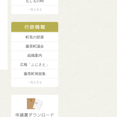
もしもの時
一覧を見る
町長の部屋
藤里町議会
組織案内
広報「ふじさと」
藤里町例規集
一覧を見る