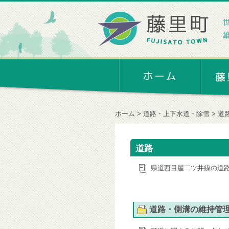
ホーム
道路・上下水道・除雪
道
道路
県道西目屋二ツ井線の道
道路・側溝の維持管