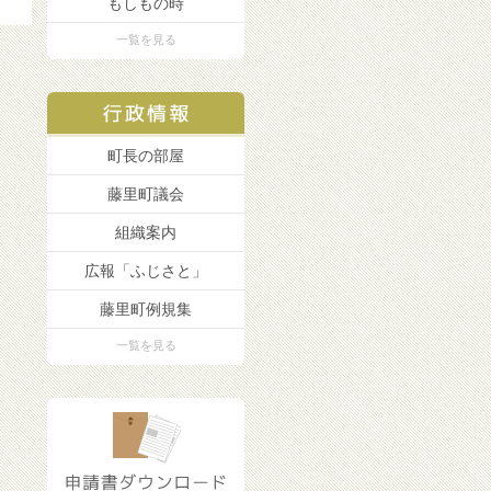
もしもの時
一覧を見る
町長の部屋
藤里町議会
組織案内
広報「ふじさと」
藤里町例規集
一覧を見る