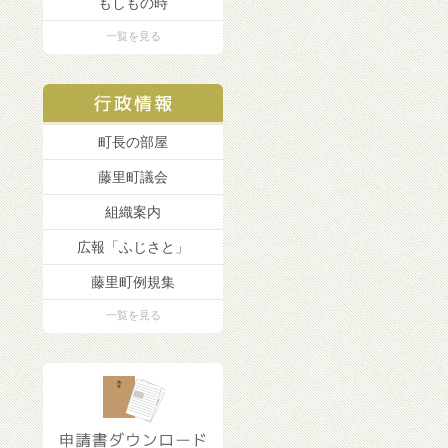
もしもの時
一覧を見る
町長の部屋
藤里町議会
組織案内
広報「ふじさと」
藤里町例規集
一覧を見る