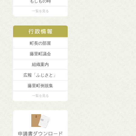
もしもの時
一覧を見る
町長の部屋
藤里町議会
組織案内
広報「ふじさと」
藤里町例規集
一覧を見る