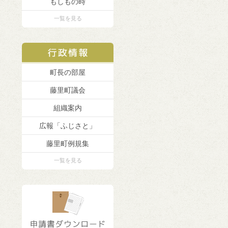
もしもの時
一覧を見る
町長の部屋
藤里町議会
組織案内
広報「ふじさと」
藤里町例規集
一覧を見る