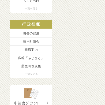
もしもの時
一覧を見る
町長の部屋
藤里町議会
組織案内
広報「ふじさと」
藤里町例規集
一覧を見る