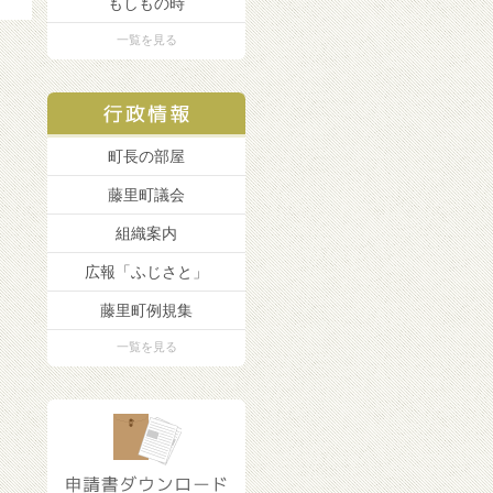
もしもの時
一覧を見る
町長の部屋
藤里町議会
組織案内
広報「ふじさと」
藤里町例規集
一覧を見る