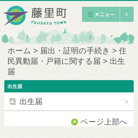
ホーム
届出・証明の手続き
住
民異動届・戸籍に関する届
出生
届
出生届
出生届
ページ上部へ