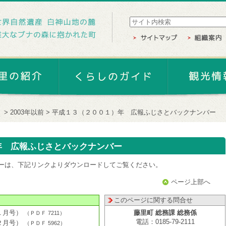
」
2003年以前
平成１３（２００１）年 広報ふじさとバックナンバー
年 広報ふじさとバックナンバー
ーは、下記リンクよりダウンロードしてご覧ください。
ページ上部へ
このページに関する問合せ
１月号）
藤里町 総務課 総務係
（
ＰＤＦ
7211
）
電話：0185-79-2111
２月号）
（
ＰＤＦ
5962
）