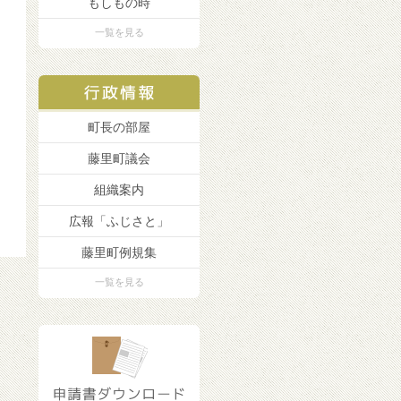
もしもの時
一覧を見る
町長の部屋
藤里町議会
組織案内
広報「ふじさと」
藤里町例規集
一覧を見る