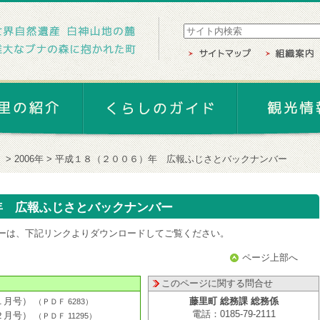
」
2006年
平成１８（２００６）年 広報ふじさとバックナンバー
年 広報ふじさとバックナンバー
ーは、下記リンクよりダウンロードしてご覧ください。
ページ上部へ
このページに関する問合せ
１月号）
藤里町 総務課 総務係
（
ＰＤＦ
6283
）
電話：0185-79-2111
２月号）
（
ＰＤＦ
11295
）