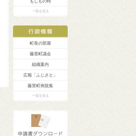
もしもの時
一覧を見る
町長の部屋
藤里町議会
組織案内
広報「ふじさと」
藤里町例規集
一覧を見る