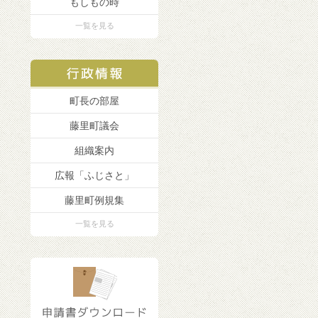
もしもの時
一覧を見る
町長の部屋
藤里町議会
組織案内
広報「ふじさと」
藤里町例規集
一覧を見る