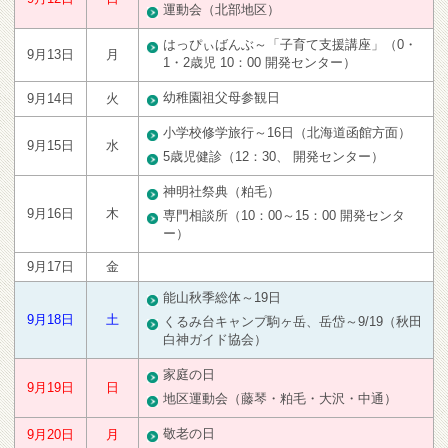
運動会（北部地区）
はっぴぃばんぶ～「子育て支援講座」（0・
9月13日
月
1・2歳児 10：00 開発センター）
幼稚園祖父母参観日
9月14日
火
小学校修学旅行～16日（北海道函館方面）
9月15日
水
5歳児健診（12：30、 開発センター）
神明社祭典（粕毛）
9月16日
木
専門相談所（10：00～15：00 開発センタ
ー）
9月17日
金
能山秋季総体～19日
9月18日
土
くるみ台キャンプ駒ヶ岳、岳岱～9/19（秋田
白神ガイド協会）
家庭の日
9月19日
日
地区運動会（藤琴・粕毛・大沢・中通）
敬老の日
9月20日
月