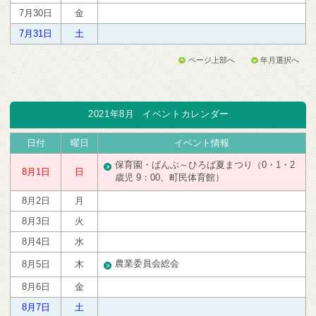
7月30日
金
7月31日
土
ページ上部へ
年月選択へ
2021年8月
イベントカレンダー
日付
曜日
イベント情報
保育園・ばんぶ～ひろば夏まつり（0・1・2
8月1日
日
歳児 9：00、町民体育館）
8月2日
月
8月3日
火
8月4日
水
農業委員会総会
8月5日
木
8月6日
金
8月7日
土