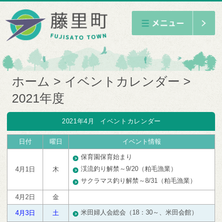
ホーム
イベントカレンダー
2021年度
2021年4月
イベントカレンダー
日付
曜日
イベント情報
保育園保育始まり
渓流釣り解禁～9/20（粕毛漁業）
4月1日
木
サクラマス釣り解禁～8/31（粕毛漁業）
4月2日
金
米田婦人会総会（18：30～、米田会館）
4月3日
土