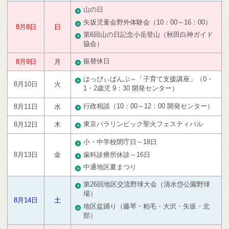
山の日
矢坂児童会野外体験会（10：00～16：00）
8月8日
日
第6回山の日記念小岳登山（秋田白神ガイド
協会）
振替休日
8月9日
月
はっぴぃばんぶ～「子育て支援講座」（0・
8月10日
火
1・2歳児 9：30 開発センター）
行政相談（10：00～12：00 開発センター）
8月11日
水
東京パラリンピック聖火フェスティバル
8月12日
木
小・中学校閉庁日～18日
歯科診療所休診～16日
8月13日
金
中通地区夏まつり
第26回地区交流野球大会（清水岱公園野球
場）
8月14日
土
地区盆踊り（藤琴・粕毛・大沢・矢坂・北
部）