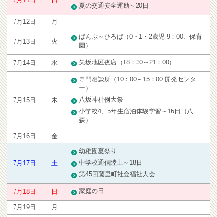
7月11日
日
夏の交通安全運動～20日
7月12日
月
ばんぶ～ひろば（0・1・2歳児 9：00、保育
7月13日
火
園）
矢坂地区夜店（18：30～21：00）
7月14日
水
専門相談所（10：00～15：00 開発センタ
ー）
八坂神社例大祭
7月15日
木
小学校4、5年生宿泊体験学習～16日（八
森）
7月16日
金
幼稚園夏祭り
中学校通信陸上～18日
7月17日
土
第45回藤里町社会福祉大会
家庭の日
7月18日
日
7月19日
月