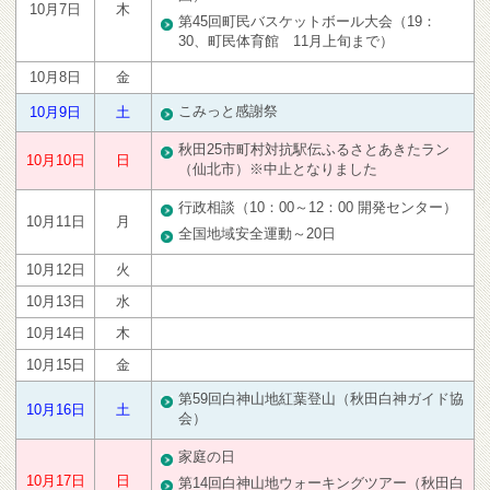
10月7日
木
第45回町民バスケットボール大会（19：
30、町民体育館 11月上旬まで）
10月8日
金
こみっと感謝祭
10月9日
土
秋田25市町村対抗駅伝ふるさとあきたラン
10月10日
日
（仙北市）※中止となりました
行政相談（10：00～12：00 開発センター）
10月11日
月
全国地域安全運動～20日
10月12日
火
10月13日
水
10月14日
木
10月15日
金
第59回白神山地紅葉登山（秋田白神ガイド協
10月16日
土
会）
家庭の日
10月17日
日
第14回白神山地ウォーキングツアー（秋田白