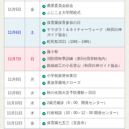
農業委員会総会
11月5日
金
ふじこま大学閉校式
保育園保育参加の日
ヤマボラ！＆ネイチャーウォーク（秋田白神
11月6日
土
ガイド協会）
町民祭2021（10時～19時）
藤小祭
消防団秋季訓練（第5分団管轄地内）
11月7日
日
銀線細工の小岳登山（秋田白神ガイド協会）
小学校振替休業日
11月8日
月
素波里園地クローズ
秋の全国火災予防運動～15日
11月9日
火
2歳児健診（9：00、開発センター）
11月10日
水
行政相談（10：00～12：00 開発センター）
11月11日
木
保育園七五三（宝昌寺）
11月12日
金