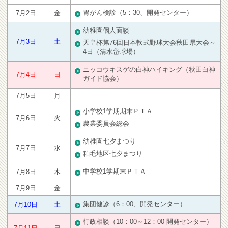
胃がん検診（5：30、開発センター）
7月2日
金
幼稚園個人面談
7月3日
土
天皇杯第76回日本軟式野球大会秋田県大会～
4日（清水岱球場）
ニッコウキスゲの白神ハイキング（秋田白神
7月4日
日
ガイド協会）
7月5日
月
小学校1学期期末ＰＴＡ
7月6日
火
農業委員会総会
幼稚園七夕まつり
7月7日
水
粕毛地区七夕まつり
中学校1学期末ＰＴＡ
7月8日
木
7月9日
金
集団健診（6：00、開発センター）
7月10日
土
行政相談（10：00～12：00 開発センター）