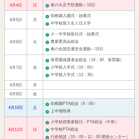
春の火災予防運動～10日
4月4日
日
幼稚園入園式・始業式
4月5日
月
中学校新入生１日入学
小・中学校新任式・始業式
農業委員会総会
4月6日
火
春の全国交通安全運動～15日
保育園保護者会総会（19：30、保育園）
小学校入学式（10：00）
4月7日
水
中学校入学式（13：30）
4月8日
木
4月9日
金
幼稚園PTA総会（9：00）
4月10日
土
上中畑祭典
小学校授業参観日・PTA総会（午前）
中学校PTA総会
4月11日
日
行政相談（10：00～12：00 開発センター）