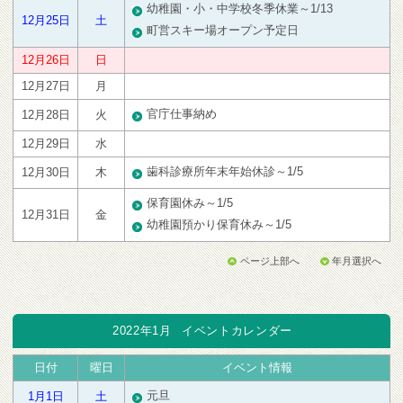
幼稚園・小・中学校冬季休業～1/13
12月25日
土
町営スキー場オープン予定日
12月26日
日
12月27日
月
官庁仕事納め
12月28日
火
12月29日
水
歯科診療所年末年始休診～1/5
12月30日
木
保育園休み～1/5
12月31日
金
幼稚園預かり保育休み～1/5
ページ上部へ
年月選択へ
2022年1月
イベントカレンダー
日付
曜日
イベント情報
元旦
1月1日
土