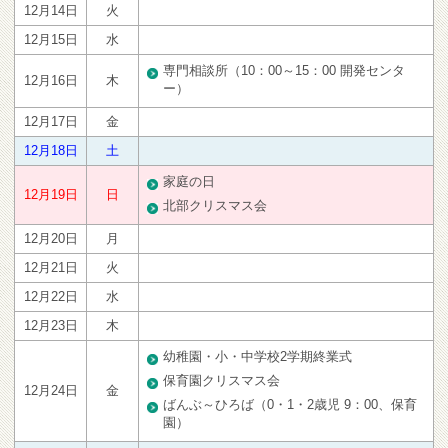
12月14日
火
12月15日
水
専門相談所（10：00～15：00 開発センタ
12月16日
木
ー）
12月17日
金
12月18日
土
家庭の日
12月19日
日
北部クリスマス会
12月20日
月
12月21日
火
12月22日
水
12月23日
木
幼稚園・小・中学校2学期終業式
保育園クリスマス会
12月24日
金
ばんぶ～ひろば（0・1・2歳児 9：00、保育
園）