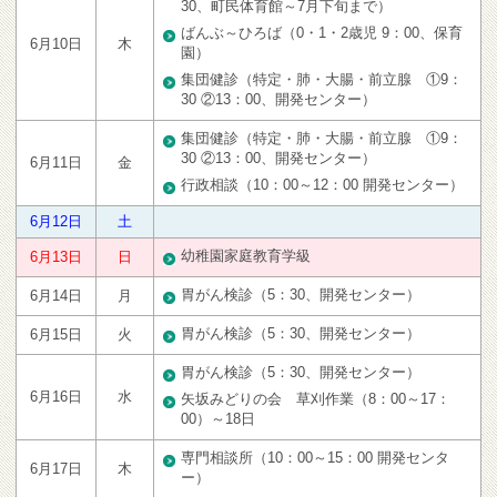
30、町民体育館～7月下旬まで）
ばんぶ～ひろば（0・1・2歳児 9：00、保育
6月10日
木
園）
集団健診（特定・肺・大腸・前立腺 ①9：
30 ②13：00、開発センター）
集団健診（特定・肺・大腸・前立腺 ①9：
30 ②13：00、開発センター）
6月11日
金
行政相談（10：00～12：00 開発センター）
6月12日
土
幼稚園家庭教育学級
6月13日
日
胃がん検診（5：30、開発センター）
6月14日
月
胃がん検診（5：30、開発センター）
6月15日
火
胃がん検診（5：30、開発センター）
6月16日
水
矢坂みどりの会 草刈作業（8：00～17：
00）～18日
専門相談所（10：00～15：00 開発センタ
6月17日
木
ー）