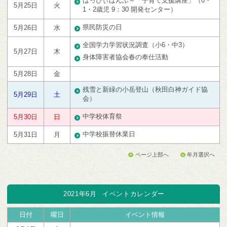
はっぴぃばんぶ～「子育て支援講座」（0・
5月25日
火
1・2歳児 9：30 開発センター）
県民防災の日
5月26日
水
全国学力学習状況調査（小6・中3）
5月27日
木
身体障害者協会春の奉仕活動
5月28日
金
残雪と新緑の小岳登山（秋田白神ガイド協
5月29日
土
会）
中学校体育祭
5月30日
日
中学校振替休業日
5月31日
月
ページ上部へ
年月選択へ
2021年6月
イベントカレンダー
日付
曜日
イベント情報