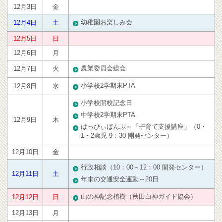
12月3日
金
幼稚園お楽しみ会
12月4日
土
12月5日
日
12月6日
月
農業委員会総会
12月7日
火
小学校2学期末PTA
12月8日
水
小学校開校記念日
中学校2学期末PTA
12月9日
木
はっぴぃばんぶ～「子育て支援講座」（0・
1・2歳児 9：30 開発センター）
12月10日
金
行政相談（10：00～12：00 開発センター）
12月11日
土
年末の交通安全運動～20日
山の神記念植樹（秋田白神ガイド協会）
12月12日
日
12月13日
月