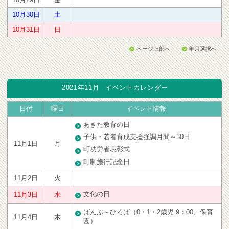
10月30日
土
10月31日
日
ページ上部へ
年月選択へ
2021年11月
イベントカレンダー
日付
曜日
イベント情報
あきた教育の日
子供・若者育成支援強調月間～30日
11月1日
月
町功労者表彰式
町制施行記念日
11月2日
火
文化の日
11月3日
水
ばんぶ～ひろば（0・1・2歳児 9：00、保育
11月4日
木
園）