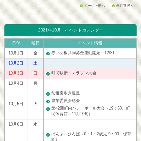
ページ上部へ
年月選択へ
2021年10月
イベントカレンダー
日付
曜日
イベント情報
赤い羽根共同募金運動開始～12/31
10月1日
金
10月2日
土
町民駅伝・マラソン大会
10月3日
日
10月4日
月
幼稚園歩き遠足
農業委員会総会
10月5日
火
第42回町内バレーボール大会（19：30、町
民体育館～11月下旬）
10月6日
水
ばんぶ～ひろば（0・1・2歳児 9：00、保育
園）