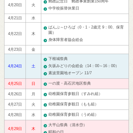
郵政記念日 郵政事業創業150周年
4月20日
火
中学校振替休業日
4月21日
水
ばんぶ～ひろば（0・1・2歳児 9：00、保育
園）
4月22日
木
身体障害者協会総会
4月23日
金
下根城祭典
矢坂みどりの会総会（14：00～16：00）
4月24日
土
素波里園地オープン 11/7
一の渡・高石沢地区祭典
4月25日
日
幼稚園保育参観日（すみれ組）
4月26日
月
幼稚園保育参観日（もも組）
4月27日
火
幼稚園保育参観日（うめ組）
4月28日
水
大平山祭典（清水岱）
4月29日
木
昭和の日