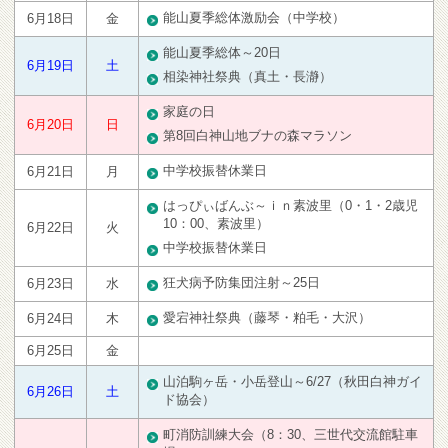
能山夏季総体激励会（中学校）
6月18日
金
能山夏季総体～20日
6月19日
土
相染神社祭典（真土・長瀞）
家庭の日
6月20日
日
第8回白神山地ブナの森マラソン
中学校振替休業日
6月21日
月
はっぴぃばんぶ～ｉｎ素波里（0・1・2歳児
10：00、素波里）
6月22日
火
中学校振替休業日
狂犬病予防集団注射～25日
6月23日
水
愛宕神社祭典（藤琴・粕毛・大沢）
6月24日
木
6月25日
金
山泊駒ヶ岳・小岳登山～6/27（秋田白神ガイ
6月26日
土
ド協会）
町消防訓練大会（8：30、三世代交流館駐車