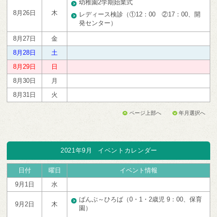
幼稚園2学期始業式
8月26日
木
レディース検診（①12：00 ②17：00、開
発センター）
8月27日
金
8月28日
土
8月29日
日
8月30日
月
8月31日
火
ページ上部へ
年月選択へ
2021年9月
イベントカレンダー
日付
曜日
イベント情報
9月1日
水
ばんぶ～ひろば（0・1・2歳児 9：00、保育
9月2日
木
園）