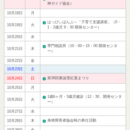
神ガイド協会）
10月18日
月
はっぴぃばんぶ～「子育て支援講座」（0・
10月19日
火
1・2歳児 9：30 開発センター）
10月20日
水
専門相談所（10：00～15：00 開発センタ
10月21日
木
ー）
10月22日
金
10月23日
土
第38回素波里紅葉まつり
10月24日
日
10月25日
月
1歳6ヶ月・3歳児健診（12：30、開発センタ
10月26日
火
ー）
10月27日
水
身体障害者協会秋の奉仕活動
10月28日
木
10月29日
金