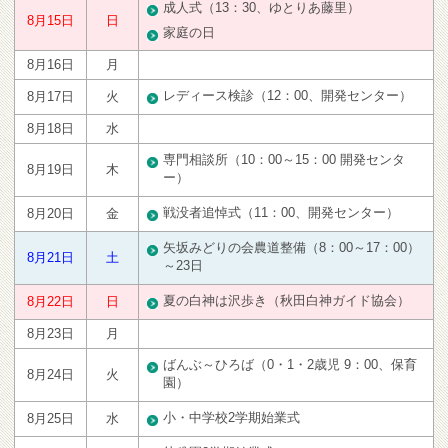
成人式（13：30、ゆとりあ藤里）
8月15日
日
家庭の日
8月16日
月
レディース検診（12：00、開発センター）
8月17日
火
8月18日
水
専門相談所（10：00～15：00 開発センタ
8月19日
木
ー）
戦没者追悼式（11：00、開発センター）
8月20日
金
矢坂みどりの会農道整備（8：00～17：00）
8月21日
土
～23日
夏の白神は沢歩き（秋田白神ガイド協会）
8月22日
日
8月23日
月
ばんぶ～ひろば（0・1・2歳児 9：00、保育
8月24日
火
園）
小・中学校2学期始業式
8月25日
水