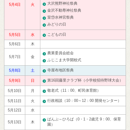
大沢熊野神社祭典
5月4日
火
金沢不動尊神社祭典
室岱水神宮祭典
みどりの日
こどもの日
5月5日
水
5月6日
木
農業委員会総会
5月7日
金
ふじこま大学開校式
寺屋布地区祭典
5月8日
土
第16回藤里クラブ杯（小学校招待野球大会）
5月9日
日
敬老式（11：00、町民体育館）
5月10日
月
行政相談（10：00～12：00 開発センター）
5月11日
火
5月12日
水
ばんぶ～ひろば（0・1・2歳児 9：00、保育
5月13日
木
園）