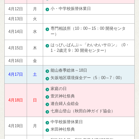
小・中学校振替休業日
4月12日
月
4月13日
火
専門相談所（10：00～15：00 開発センタ
4月14日
水
ー）
はっぴぃばんぶ～「わいわいサロン」（0・
4月15日
木
1・2歳児 9：30 開発センター）
4月16日
金
能山春季総体～18日
4月17日
土
矢坂地区環境保全デー（5：00～7：00）
家庭の日
萱沢神社祭典
4月18日
日
連合婦人会総会
七座山登山（秋田白神ガイド協会）
中学校振替休業日
4月19日
月
米田神社祭典