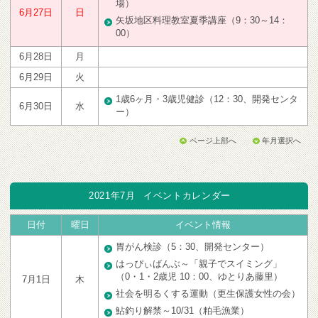
場）
6月27日
日
矢坂地区料理教室夏季講座（9：30～14：
00）
6月28日
月
6月29日
火
1歳6ヶ月・3歳児健診（12：30、開発センタ
6月30日
水
ー）
ページ上部へ
年月選択へ
2021年7月
イベントカレンダー
日付
曜日
イベント情報
胃がん検診（5：30、開発センター）
はっぴぃばんぶ～「親子でスイミング」
（0・1・2歳児 10：00、ゆとりあ藤里）
7月1日
木
社会を明るくする運動（更生保護女性の会）
鮎釣り解禁～10/31（粕毛漁業）