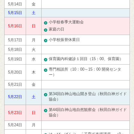
5月14日
金
5月15日
土
小学校春季大運動会
5月16日
日
家庭の日
小学校振替休業日
5月17日
月
5月18日
火
保育園内科健診１回目（15：00、保育園）
5月19日
水
専門相談所（10：00～15：00 開発センタ
5月20日
木
ー）
5月21日
金
第34回白神山地山開き登山（秋田白神ガイド
5月22日
土
協会）
第44回白神山地自然観察会（秋田白神ガイド
5月23日
日
協会）
5月24日
月