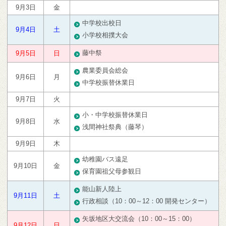
9月3日
金
中学校出校日
9月4日
土
小学校相撲大会
藤中祭
9月5日
日
農業委員会総会
9月6日
月
中学校振替休業日
9月7日
火
小・中学校振替休業日
9月8日
水
浅間神社祭典（藤琴）
9月9日
木
幼稚園バス遠足
9月10日
金
保育園祖父母参観日
能山新人陸上
9月11日
土
行政相談（10：00～12：00 開発センター）
矢坂地区大交流会（10：00～15：00）
9月12日
日