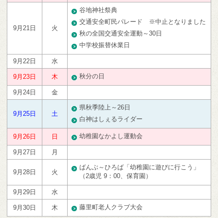
谷地神社祭典
交通安全町民パレード ※中止となりました
9月21日
火
秋の全国交通安全運動～30日
中学校振替休業日
9月22日
水
秋分の日
9月23日
木
9月24日
金
県秋季陸上～26日
9月25日
土
白神はしぇるライダー
幼稚園なかよし運動会
9月26日
日
9月27日
月
ばんぶ～ひろば「幼稚園に遊びに行こう」
9月28日
火
（2歳児 9：00、保育園）
9月29日
水
藤里町老人クラブ大会
9月30日
木