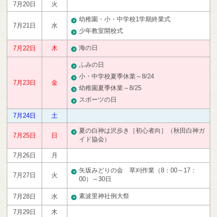
7月20日
火
幼稚園・小・中学校1学期終業式
7月21日
水
少年教室開校式
海の日
7月22日
木
ふみの日
小・中学校夏季休業～8/24
7月23日
金
幼稚園夏季休業～8/25
スポーツの日
7月24日
土
夏の白神は沢歩き［初心者向］（秋田白神ガ
7月25日
日
イド協会）
7月26日
月
矢坂みどりの会 草刈作業（8：00～17：
7月27日
火
00）～30日
素波里神社例大祭
7月28日
水
7月29日
木