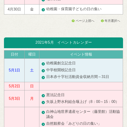
幼稚園・保育園子どもの日の集い
4月30日
金
ページ上部へ
年月選択へ
2021年5月
イベントカレンダー
日付
曜日
イベント情報
幼稚園創立記念日
中学校開校記念日
5月1日
土
日本赤十字社活動資金収納月間～31日
5月2日
日
憲法記念日
5月3日
月
矢坂上野水利組合堰上げ（8：00～15：00）
白神山地世界遺産センター（藤里館）活動協
議会
自然観察会「みどりの日の集い」