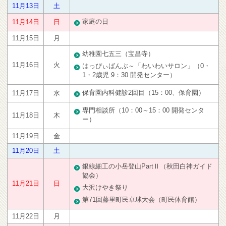
11月13日
土
家庭の日
11月14日
日
11月15日
月
幼稚園七五三（宝昌寺）
11月16日
火
はっぴぃばんぶ～「わいわいサロン」（0・
1・2歳児 9：30 開発センター）
保育園内科健診2回目（15：00、保育園）
11月17日
水
専門相談所（10：00～15：00 開発センタ
11月18日
木
ー）
11月19日
金
11月20日
土
銀線細工の小岳登山PartⅡ（秋田白神ガイド
協会）
11月21日
日
大沢けやき祭り
第71回藤里町民卓球大会（町民体育館）
11月22日
月