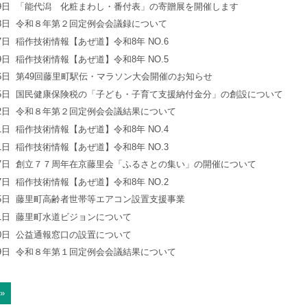
9日
「能代潟 化粧まわし・番付表」の寄贈展を開催します
8日
令和８年第２回定例会会議録について
7日
稲作技術情報【あぜ道】令和8年 NO.6
9日
稲作技術情報【あぜ道】令和8年 NO.5
6日
第49回藤里町駅伝・マラソン大会開催のお知らせ
5日
国民健康保険税の「子ども・子育て支援納付金分」の創設について
2日
令和８年第２回定例会会議結果について
1日
稲作技術情報【あぜ道】令和8年 NO.4
1日
稲作技術情報【あぜ道】令和8年 NO.3
7日
創立７７周年在京藤里会「ふるさとの集い」の開催について
7日
稲作技術情報【あぜ道】令和8年 NO.2
5日
藤里町高齢者世帯等エアコン設置支援事業
1日
藤里町水道ビジョンについて
0日
公益通報窓口の設置について
9日
令和８年第１回定例会会議結果について
»