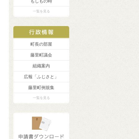
もしもの時
一覧を見る
町長の部屋
藤里町議会
組織案内
広報「ふじさと」
藤里町例規集
一覧を見る