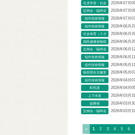
【あぜ道】
2026年07月0
生涯学習・社会
教育（芸術・文
2026年07月0
定例会・臨時会
化関連）
2026年07月0
稲作技術情報
【あぜ道】
2026年06月2
稲作技術情報
【あぜ道】
2026年06月2
社会体育（スポ
ーツ関連）イベ
2026年06月2
国民健康保険税
ント
2026年06月1
定例会・臨時会
2026年06月1
稲作技術情報
【あぜ道】
2026年05月1
稲作技術情報
【あぜ道】
2026年05月0
秋田県在京藤里
会
2026年04月0
稲作技術情報
【あぜ道】
2026年04月0
町民課
2026年03月3
上下水道
2026年03月3
総務係
2026年03月1
定例会・臨時会
«
1
2
3
4
5
6