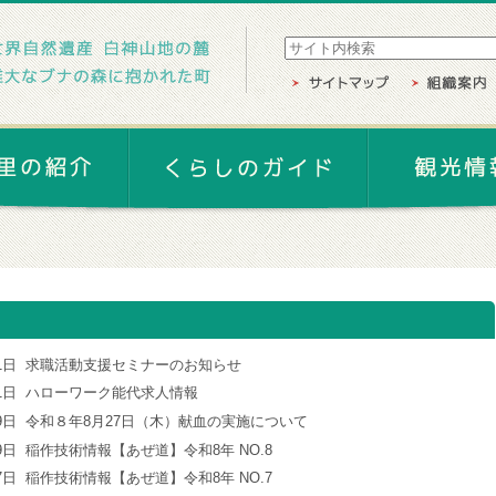
1日
求職活動支援セミナーのお知らせ
1日
ハローワーク能代求人情報
9日
令和８年8月27日（木）献血の実施について
9日
稲作技術情報【あぜ道】令和8年 NO.8
7日
稲作技術情報【あぜ道】令和8年 NO.7