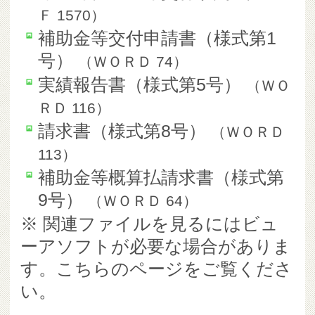
Ｆ
1570
）
補助金等交付申請書（様式第1
号）
（
ＷＯＲＤ
74
）
実績報告書（様式第5号）
（
ＷＯ
ＲＤ
116
）
請求書（様式第8号）
（
ＷＯＲＤ
113
）
補助金等概算払請求書（様式第
9号）
（
ＷＯＲＤ
64
）
※ 関連ファイルを見るにはビュ
ーアソフトが必要な場合がありま
す。こちらのページをご覧くださ
い。