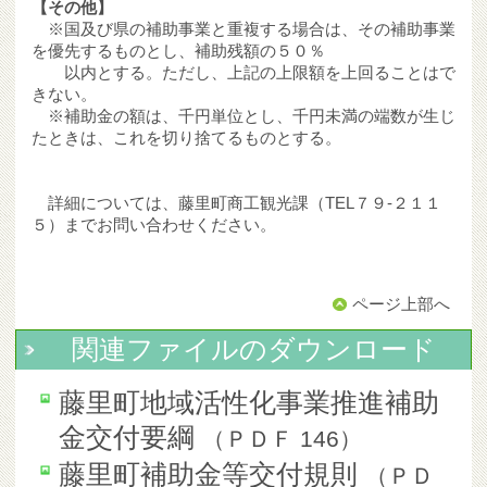
【その他】
※国及び県の補助事業と重複する場合は、その補助事業
を優先するものとし、補助残額の５０％
以内とする。ただし、上記の上限額を上回ることはで
きない。
※補助金の額は、千円単位とし、千円未満の端数が生じ
たときは、これを切り捨てるものとする。
詳細については、藤里町商工観光課（TEL７９-２１１
５）までお問い合わせください。
ページ上部へ
関連ファイルのダウンロード
藤里町地域活性化事業推進補助
金交付要綱
（
ＰＤＦ
146
）
藤里町補助金等交付規則
（
ＰＤ