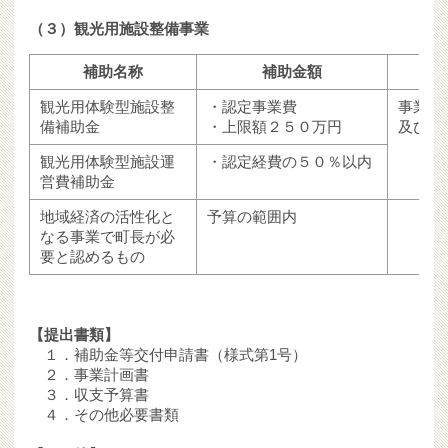
（３）観光用施設整備事業
補助名称
補助金額
観光用体験型施設整
・認定事業費
事業主
備補助金
・上限額２５０万円
及び設
観光用体験型施設運
・認定経費の５０％以内
営費補助金
地域経済の活性化と
予算の範囲内
なる事業で町長が必
要と認めるもの
【提出書類】
１．補助金等交付申請書（様式第1号）
２．事業計画書
３．収支予算書
４．その他必要書類