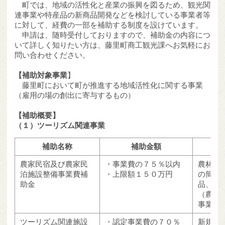
町では、地域の活性化と産業の振興を図るため、観光関
連事業や特産品の新商品開発などを検討している事業者等
に対して、経費の一部を補助する制度を設けています。
申請は、随時受付しておりますので、補助金の内容につ
いて詳しく知りたい方は、藤里町商工観光課へお気軽にお
問い合わせください。
【補助対象事業
】
藤里町において町が推進する地域活性化に関する事業
（雇用の場の創出に寄与するもの）
【補助概要】
（１）ツーリズム関連事業
補助名称
補助金額
農家民宿及び農家民
・事業費の７５％以内
農林家
泊施設整備事業費補
・上限額１５０万円
の簡易
助金
品、宿
（農林
事業を
ツーリズム関連施設
・認定事業費の７０％
新規、