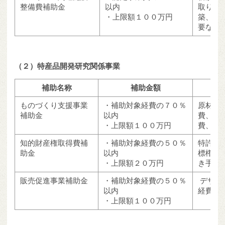
整備費補助金
以内
取り入
・上限額１００万円
築、建
要な備
（２）特産品開発研究関係事業
補助名称
補助金額
ものづくり支援事業
・補助対象経費の７０％
原材料
補助金
以内
費、借
・上限額１００万円
費、謝
知的財産権取得費補
・補助対象経費の５０％
特許権
助金
以内
標権取
・上限額２０万円
き手数
販売促進事業補助金
・補助対象経費の５０％
デザイ
以内
経費、
・上限額１００万円