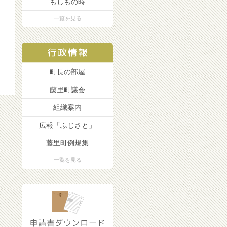
もしもの時
一覧を見る
町長の部屋
藤里町議会
組織案内
広報「ふじさと」
藤里町例規集
一覧を見る