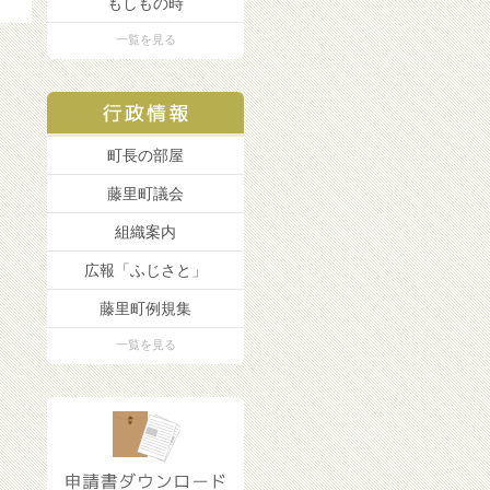
もしもの時
一覧を見る
町長の部屋
藤里町議会
組織案内
広報「ふじさと」
藤里町例規集
一覧を見る