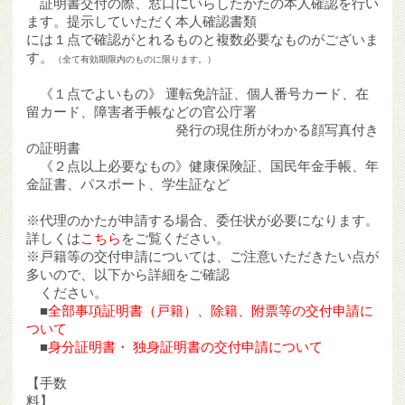
証明書交付の際、窓口にいらしたかたの本人確認を行い
ます。提示していただく本人確認書類
には１点で確認がとれるものと複数必要なものがございま
す。
（全て有効期限内のものに限ります。）
《１点でよいもの》 運転免許証、個人番号カード、在
留カード、障害者手帳などの官公庁署
発行の現住所がわかる顔写真付き
の証明書
《２点以上必要なもの》健康保険証、国民年金手帳、年
金証書、パスポート、学生証など
※代理のかたが申請する場合、委任状が必要になります。
詳しくは
こちら
をご覧ください。
※戸籍等の交付申請については、ご注意いただきたい点が
多いので、以下から詳細をご確認
ください。
■
全部事項証明書（戸籍）、除籍、附票等の交付申請に
ついて
■
身分証明書・ 独身証明書の交付申請について
【手数
料】