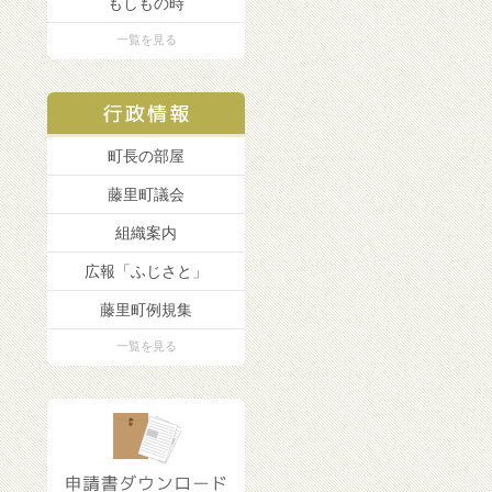
もしもの時
一覧を見る
町長の部屋
藤里町議会
組織案内
広報「ふじさと」
藤里町例規集
一覧を見る