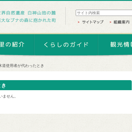
水道使用者が代わったとき
とき
いません。