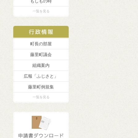
もしもの時
一覧を見る
町長の部屋
藤里町議会
組織案内
広報「ふじさと」
藤里町例規集
一覧を見る