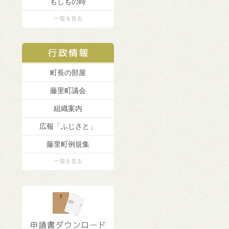
もしもの時
一覧を見る
町長の部屋
藤里町議会
組織案内
広報「ふじさと」
藤里町例規集
一覧を見る