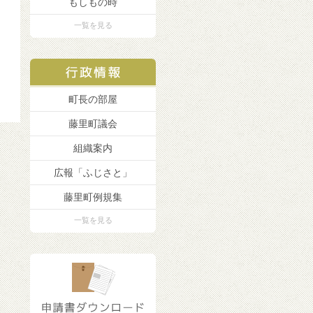
もしもの時
一覧を見る
町長の部屋
藤里町議会
組織案内
広報「ふじさと」
藤里町例規集
一覧を見る