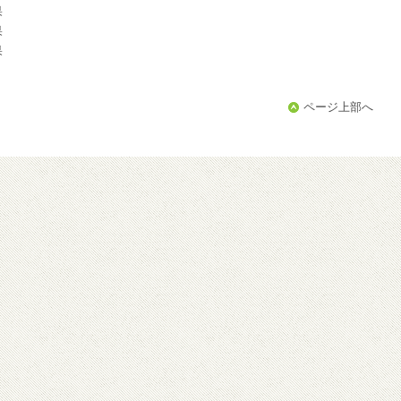
果
果
果
ページ上部へ